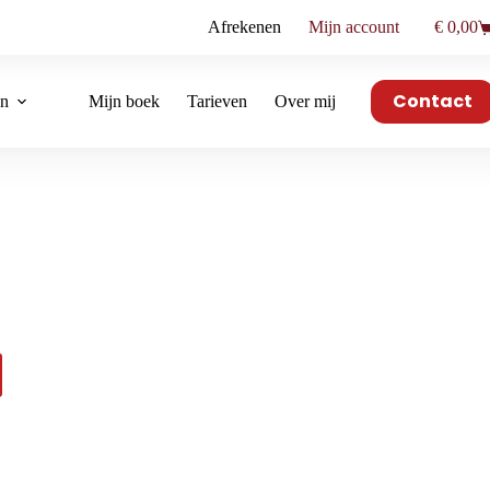
Afrekenen
Mijn account
€
0,00
Winkel
Contact
en
Mijn boek
Tarieven
Over mij