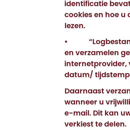
identificatie
cookies en hoe u 
lezen.
• “Logbestanden
en verzamelen geg
internetprovid
datum/ tijdstemp
Daarnaast verzame
wanneer u vrijwil
e-mail. Dit kan u
verkiest te delen.