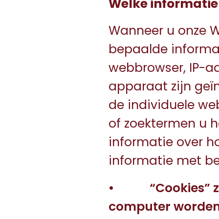
Welke informatie
Wanneer u onze W
bepaalde informat
webbrowser, IP-ad
apparaat zijn geï
de individuele we
of zoektermen u 
informatie over 
informatie met b
• “Cookies” zij
computer worden 