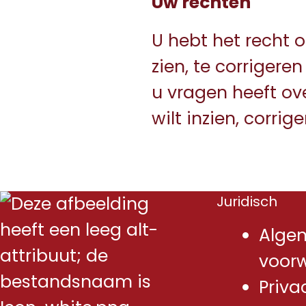
Uw rechten
U hebt het recht 
zien, te corrigere
u vragen heeft ove
wilt inzien, corrig
Juridisch
Alge
voor
Priva