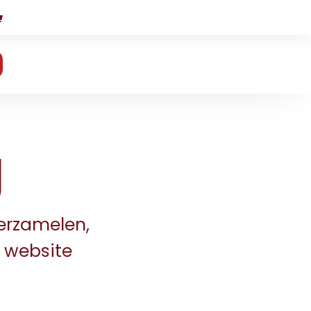
Over mij
g
verzamelen,
 website