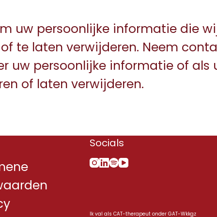
om uw persoonlijke informatie die wi
n of te laten verwijderen. Neem cont
r uw persoonlijke informatie of als
eren of laten verwijderen.
Socials
mene
waarden
cy
Ik val als CAT-therapeut onder GAT-Wkkgz