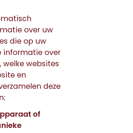
omatisch
rmatie over uw
ies die op uw
 informatie over
, welke websites
site en
 verzamelen deze
n:
pparaat of
unieke