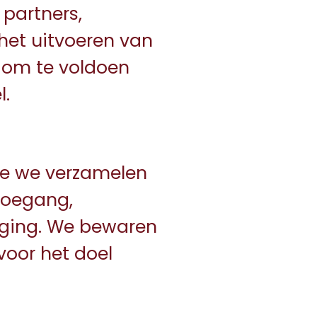
 partners,
het uitvoeren van
n om te voldoen
l.
ie we verzamelen
 toegang,
iging. We bewaren
voor het doel