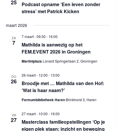
25
Podcast opname ‘Een leven zonder
stress’ met Patrick Kicken
maart 2026
7 maart - 09:30
-
16:00
ZA
7
Mathilda is aanwezig op het
FEM.EVENT 2026 in Groningen
Martiniplaza
Lonard Springerlaan 2, Groningen
26 maart - 12:00
-
13:00
DO
26
Broodje met … Mathilda van den Hof:
‘Wat is haar naam?’
Formumbibliotheek Haren
Brinkhorst 3, Haren
27 maart - 10:00
-
16:00
VR
27
Masterclass familieopstellingen ‘Op je
eigen plek staan; inzicht en beweging