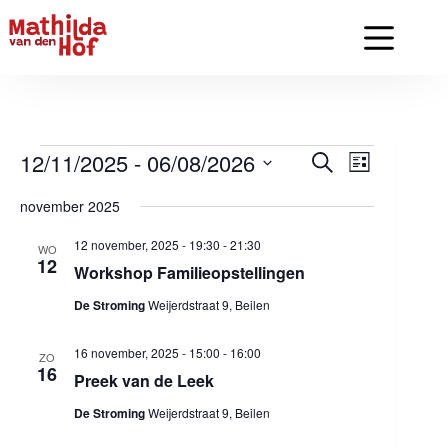
Ga
naar
de
inhoud
Evenementen
12/11/2025
 - 
06/08/2026
E
E
Z
L
v
v
o
S
i
e
e
e
e
november 2025
j
n
n
k
l
s
e
e
e
e
t
12 november, 2025 - 19:30
-
21:30
m
m
WO
n
c
12
e
e
Workshop Familieopstellingen
t
n
n
e
t
t
De Stroming
Weijerdstraat 9, Beilen
e
e
w
r
n
e
e
16 november, 2025 - 15:00
-
16:00
Z
e
e
ZO
16
o
r
n
Preek van de Leek
e
g
d
a
k
a
De Stroming
Weijerdstraat 9, Beilen
t
e
v
u
n
e