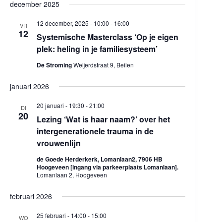
december 2025
m
e
n
.
n
n
12 december, 2025 - 10:00
-
16:00
w
a
VR
12
e
v
Systemische Masterclass ‘Op je eigen
e
i
plek: heling in je familiesysteem’
r
g
g
a
De Stroming
Weijerdstraat 9, Beilen
e
t
v
i
januari 2026
e
e
n
n
20 januari - 19:30
-
21:00
DI
20
a
Lezing ‘Wat is haar naam?’ over het
v
intergenerationele trauma in de
i
g
vrouwenlijn
a
t
de Goede Herderkerk, Lomanlaan2, 7906 HB
Hoogeveen [ingang via parkeerplaats Lomanlaan].
i
Lomanlaan 2, Hoogeveen
e
februari 2026
25 februari - 14:00
-
15:00
WO