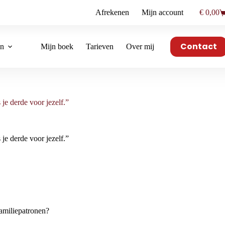
Afrekenen
Mijn account
€
0,00
Winkel
Contact
en
Mijn boek
Tarieven
Over mij
je derde voor jezelf.”
je derde voor jezelf.”
familiepatronen?