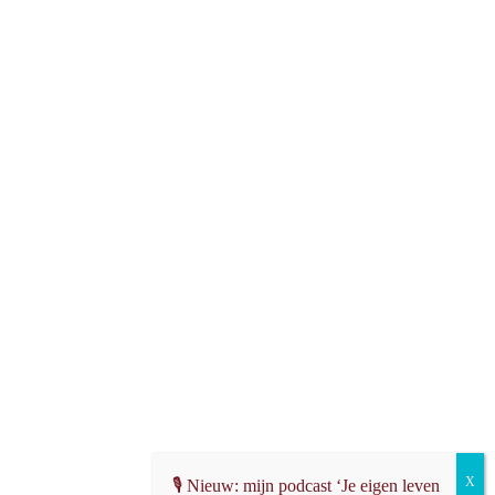
🎙️ Nieuw: mijn podcast ‘Je eigen leven